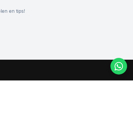
len en tips!
Neem contact op
Pottelberg 20, 8500 Kortrijk
info@crossfitlandmarck.be
+32 456 79 62 50