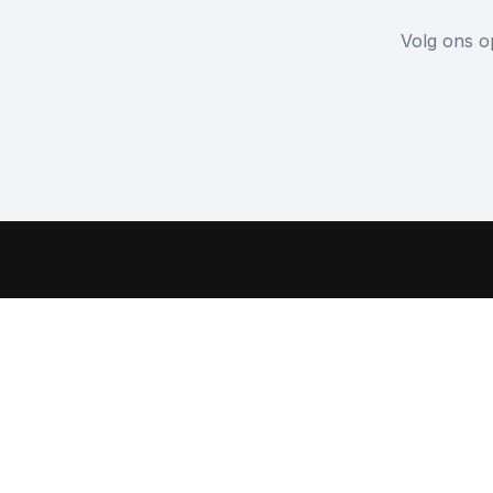
Volg ons op
De nieuwste Health Club in Kortrijk.
Voor iedereen.