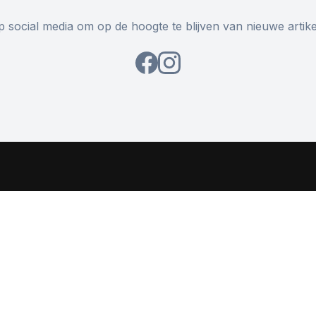
 social media om op de hoogte te blijven van nieuwe artike
Pagina's
Aanbod
Over ons
Lessenrooster