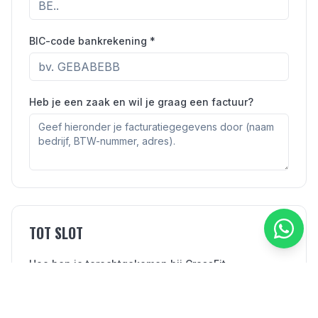
BIC-code bankrekening *
Heb je een zaak en wil je graag een factuur?
TOT SLOT
Hoe ben je terechtgekomen bij CrossFit
LandMarck? *
Ik ken Ditmar en/of Kim persoonlijk
Via een vriend/kennis die al lid is