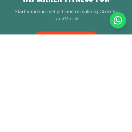
Start vandaag met je transformatie bij CrossFit
LandMarck
CONTACTEER ONS
De nieuwste Health Club in Kortrijk.
Voor iedereen.