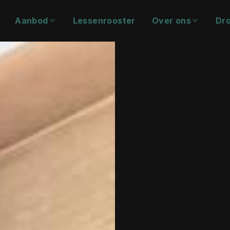
Aanbod
Lessenrooster
Over ons
Dro