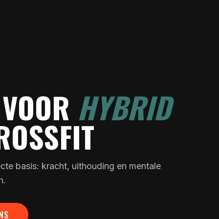
 VOOR
HYBRID
ROSSFIT
ecte basis: kracht, uithouding en mentale
n.
NS